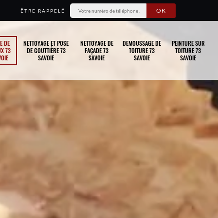
ÊTRE RAPPELÉ
E DE
NETTOYAGE ET POSE
NETTOYAGE DE
DEMOUSSAGE DE
PEINTURE SUR
X 73
DE GOUTTIÈRE 73
FAÇADE 73
TOITURE 73
TOITURE 73
OIE
SAVOIE
SAVOIE
SAVOIE
SAVOIE