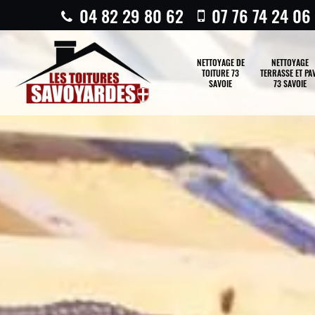
04 82 29 80 62
07 76 74 24 06
NETTOYAGE DE
NETTOYAGE
TOITURE 73
TERRASSE ET PA
SAVOIE
73 SAVOIE