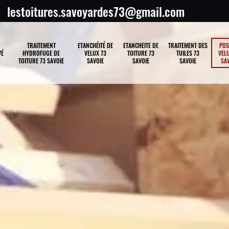
lestoitures.savoyardes73@gmail.com
TRAITEMENT
ETANCHÉITÉ DE
ETANCHEITE DE
TRAITEMENT DES
POS
VÉ
HYDROFUGE DE
VELUX 73
TOITURE 73
TUILES 73
VELU
TOITURE 73 SAVOIE
SAVOIE
SAVOIE
SAVOIE
SAV