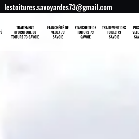
lestoitures.savoyardes73@gmail.com
TRAITEMENT
ETANCHÉITÉ DE
ETANCHEITE DE
TRAITEMENT DES
POS
VÉ
HYDROFUGE DE
VELUX 73
TOITURE 73
TUILES 73
VELU
TOITURE 73 SAVOIE
SAVOIE
SAVOIE
SAVOIE
SAV