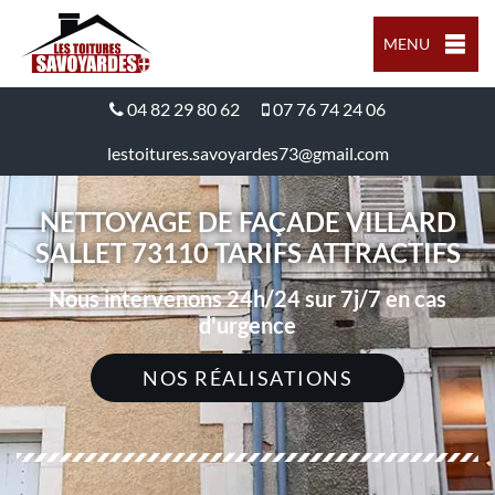
MENU
04 82 29 80 62
07 76 74 24 06
lestoitures.savoyardes73@gmail.com
NETTOYAGE DE FAÇADE VILLARD
SALLET 73110 TARIFS ATTRACTIFS
Nous intervenons 24h/24 sur 7j/7 en cas
d'urgence
NOS RÉALISATIONS