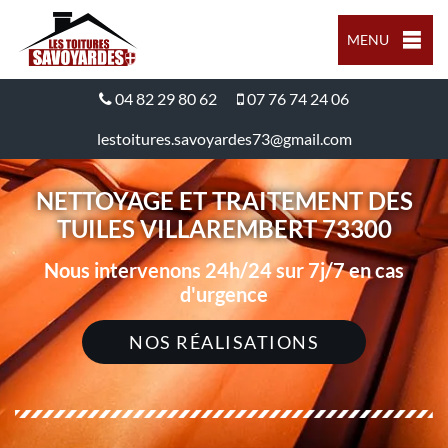
MENU
04 82 29 80 62
07 76 74 24 06
lestoitures.savoyardes73@gmail.com
NETTOYAGE ET TRAITEMENT DES
TUILES VILLAREMBERT 73300
Nous intervenons 24h/24 sur 7j/7 en cas
d'urgence
NOS RÉALISATIONS