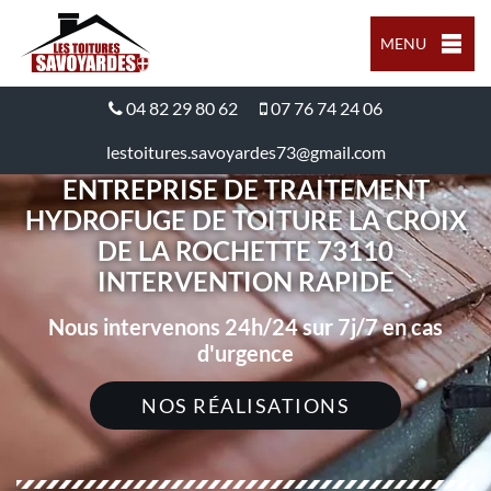
MENU
04 82 29 80 62
07 76 74 24 06
lestoitures.savoyardes73@gmail.com
ENTREPRISE DE TRAITEMENT
HYDROFUGE DE TOITURE LA CROIX
DE LA ROCHETTE 73110
INTERVENTION RAPIDE
Nous intervenons 24h/24 sur 7j/7 en cas
d'urgence
NOS RÉALISATIONS