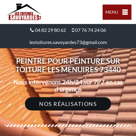
MENU
04 82 29 80 62
07 76 74 24 06
lestoitures.savoyardes73@gmail.com
PEINTRE POUR PEINTURE SUR
TOITURE LES MENUIRES 73440
Nous intervenons 24h/24 sur 7j/7 en cas
d'urgence
NOS RÉALISATIONS