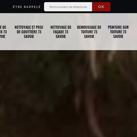
ÊTRE RAPPELÉ
E DE
NETTOYAGE ET POSE
NETTOYAGE DE
DEMOUSSAGE DE
PEINTURE SUR
X 73
DE GOUTTIÈRE 73
FAÇADE 73
TOITURE 73
TOITURE 73
OIE
SAVOIE
SAVOIE
SAVOIE
SAVOIE