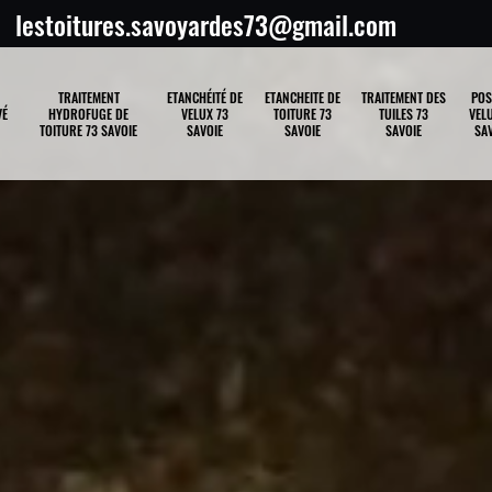
lestoitures.savoyardes73@gmail.com
TRAITEMENT
ETANCHÉITÉ DE
ETANCHEITE DE
TRAITEMENT DES
POS
VÉ
HYDROFUGE DE
VELUX 73
TOITURE 73
TUILES 73
VELU
TOITURE 73 SAVOIE
SAVOIE
SAVOIE
SAVOIE
SAV