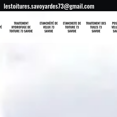
lestoitures.savoyardes73@gmail.com
TRAITEMENT
ETANCHÉITÉ DE
ETANCHEITE DE
TRAITEMENT DES
POS
VÉ
HYDROFUGE DE
VELUX 73
TOITURE 73
TUILES 73
VELU
TOITURE 73 SAVOIE
SAVOIE
SAVOIE
SAVOIE
SAV