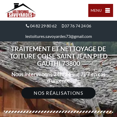
MENU
04 82 29 80 62
07 76 74 24 06
lestoitures.savoyardes73@gmail.com
TRAITEMENT ET NETTOYAGE DE
TOITURE COISE SAINT JEAN PIED
GAUTHI 73800
Nous intervenons 24h/24 sur 7j/7 en cas
d'urgence
NOS RÉALISATIONS