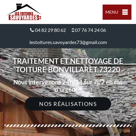
MENU
04 82 29 80 62
07 76 74 24 06
lestoitures.savoyardes73@gmail.com
TRAITEMENT ET NETTOYAGE DE
TOITURE BONVILLARET 73220
Nous intervenons 24h/24 sur 7j/7 en cas
d'urgence
NOS RÉALISATIONS