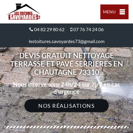
MENU
04 82 29 80 62
07 76 74 24 06
lestoitures.savoyardes73@gmail.com
DEVIS GRATUIT NETTOYAGE
TERRASSE ET PAVÉ SERRIERES EN
CHAUTAGNE 73310
Nous intervenons 24h/24 sur 7j/7 en cas
d'urgence
NOS RÉALISATIONS