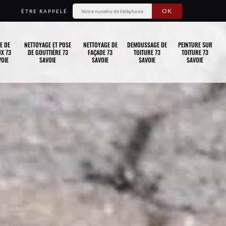
ÊTRE RAPPELÉ
E DE
NETTOYAGE ET POSE
NETTOYAGE DE
DEMOUSSAGE DE
PEINTURE SUR
X 73
DE GOUTTIÈRE 73
FAÇADE 73
TOITURE 73
TOITURE 73
OIE
SAVOIE
SAVOIE
SAVOIE
SAVOIE