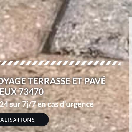
OYAGE TERRASSE ET PAVÉ
EUX 73470
4 sur 7j/7 en cas d'urgence
ÉALISATIONS