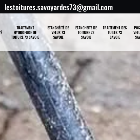
lestoitures.savoyardes73@gmail.com
TRAITEMENT
ETANCHÉITÉ DE
ETANCHEITE DE
TRAITEMENT DES
POS
VÉ
HYDROFUGE DE
VELUX 73
TOITURE 73
TUILES 73
VELU
TOITURE 73 SAVOIE
SAVOIE
SAVOIE
SAVOIE
SAV