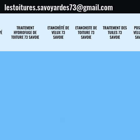
lestoitures.savoyardes73@gmail.com
TRAITEMENT
ETANCHÉITÉ DE
ETANCHEITE DE
TRAITEMENT DES
POS
VÉ
HYDROFUGE DE
VELUX 73
TOITURE 73
TUILES 73
VELU
TOITURE 73 SAVOIE
SAVOIE
SAVOIE
SAVOIE
SAV