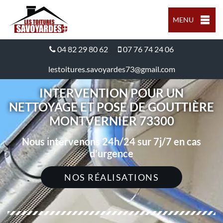
MENU
04 82 29 80 62
07 76 74 24 06
lestoitures.savoyardes73@gmail.com
INTERVENTION POUR UN
NETTOYAGE ET POSE DE GOUTTIÈRE
MONTVERNIER 73300
Nous intervenons 24h/24 sur 7j/7 en cas
d'urgence
NOS RÉALISATIONS