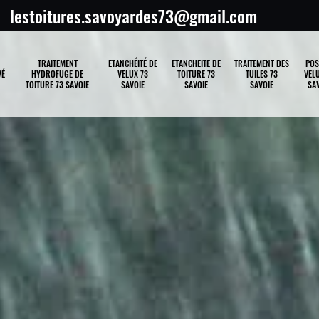
lestoitures.savoyardes73@gmail.com
TRAITEMENT
ETANCHÉITÉ DE
ETANCHEITE DE
TRAITEMENT DES
POS
VÉ
HYDROFUGE DE
VELUX 73
TOITURE 73
TUILES 73
VELU
TOITURE 73 SAVOIE
SAVOIE
SAVOIE
SAVOIE
SAV