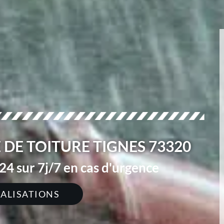
 DE TOITURE TIGNES 73320
4 sur 7j/7 en cas d'urgence
ÉALISATIONS