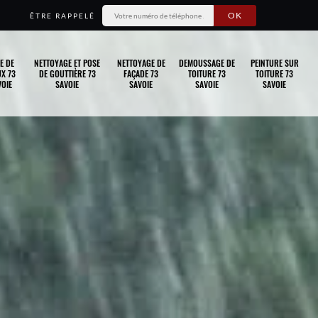
ÊTRE RAPPELÉ
E DE
NETTOYAGE ET POSE
NETTOYAGE DE
DEMOUSSAGE DE
PEINTURE SUR
X 73
DE GOUTTIÈRE 73
FAÇADE 73
TOITURE 73
TOITURE 73
OIE
SAVOIE
SAVOIE
SAVOIE
SAVOIE