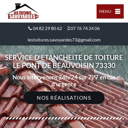
MENU
04 82 29 80 62
07 76 74 24 06
lestoitures.savoyardes73@gmail.com
SERVICE D'ETANCHEITE DE TOITURE
LE PONT DE BEAUVOISIN 73330
Nous intervenons 24h/24 sur 7j/7 en cas
d'urgence
NOS RÉALISATIONS