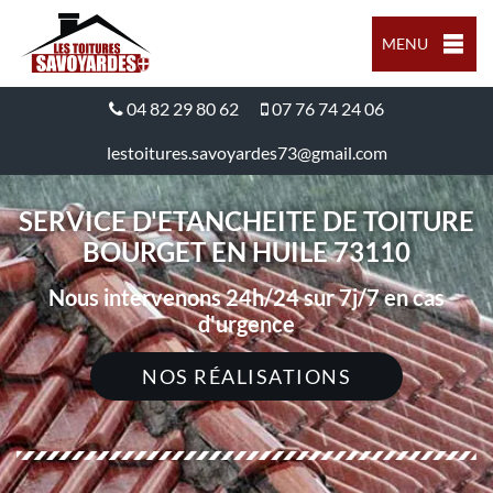
MENU
04 82 29 80 62
07 76 74 24 06
lestoitures.savoyardes73@gmail.com
SERVICE D'ETANCHEITE DE TOITURE
BOURGET EN HUILE 73110
Nous intervenons 24h/24 sur 7j/7 en cas
d'urgence
NOS RÉALISATIONS